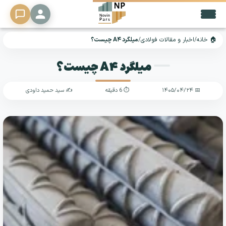
🏠 خانه
/
اخبار و مقالات فولادی
/
میلگرد A۴ چیست؟
🔍
میلگرد A۴ چیست؟
محصولات
▼
📅 ۱۴۰۵/۰۴/۲۴
⏱ 6 دقیقه
✍️ سید حمید داودی
خدمات
تحلیل
دلار
فرصت
شغلی
تماس
با