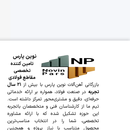
قی
قی
معا
است
کلا
بر
نوین پارس
می
تامین کننده
تم
تخصصی
بر
مقاطع فولادی
اس
بازرگانی آهن‌آلات نوین پارس با بیش از
۲۱ سال
مش
تجربه
در صنعت فولاد، همواره بر ارائه خدماتی
حرفه‌ای، دقیق و مشتری‌محور تمرکز داشته است.
عو
تیم ما از کارشناسان فنی و متخصصان باتجربه
قی
این حوزه تشکیل شده که با ارائه مشاوره
تخصصی، شما را در انتخاب مناسب‌ترین
قی
محصول متناسب با نیاز پروژه و همچنین