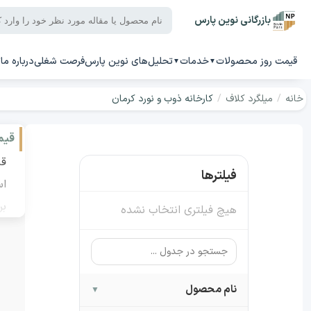
بازرگانی نوین پارس
قیمت روز محصولات
خدمات
تحلیل‌های نوین پارس
فرصت شغلی
درباره ما
ت
خانه
/
میلگرد کلاف
/
کارخانه ذوب و نورد کرمان
میلگرد 12
میلگرد 14
قیم
میلگرد 16
فیلترها
میلگرد 18
میلگرد 20
بر
هیچ فیلتری انتخاب نشده
میلگرد 22
میلگرد 25
میلگرد 28
میلگرد 32
نام محصول
▼