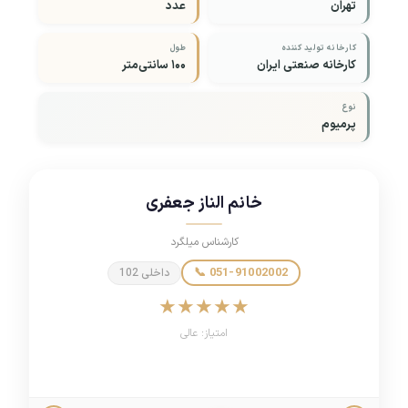
تهران
عدد
کارخانه تولید کننده
طول
کارخانه صنعتی ایران
۱۰۰ سانتی‌متر
نوع
پرمیوم
خانم الناز جعفری
کارشناس میلگرد
📞 051-91002002
داخلی 102
★
★
★
★
★
امتیاز: عالی