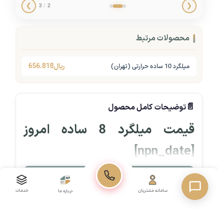
❯
❮
3
/
2
محصولات مرتبط
ریال
656.818
میلگرد 10 ساده حرارتی (تهران)
توضیحات کامل محصول
قیمت میلگرد 8 ساده امروز
[npn_date]
قیمت میلگرد 8 ساده
امروز
[npn_date]
معادل
▼
مشاهده بیشتر
تومان
[npn_price_with_tax id="2293"]
به ازای هر
صفحه اصلی
سامانه مشتریان
خدمات
درباره ما
کیلوگرم است. این قیمت نسبت به روز گذشته