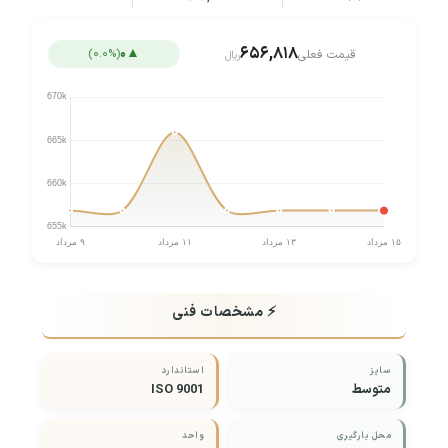
۶۵۶,۸۱۸
▲
۰
(۰.۰%)
قیمت فعلی
ریال
سایز
استاندارد
متوسط
ISO 9001
محل بارگیری
واحد