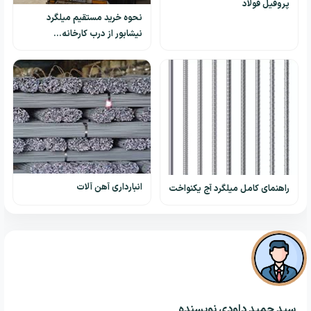
پروفیل فولاد
نحوه خرید مستقیم میلگرد
نیشابور از درب کارخانه…
انبارداری آهن آلات
راهنمای کامل میلگرد آج یکنواخت
سید حمید داودی
نویسنده