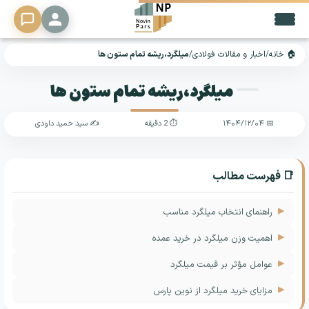
🏠 خانه
/
اخبار و مقالات فولادی
/
میلگرد،ریشه تمام ستون ها
🔍
میلگرد،ریشه تمام ستون ها
محصولات
▼
📅 ۱۴۰۴/۱۲/۰۴
⏱ 2 دقیقه
✍️ سید حمید داودی
خدمات
تحلیل
📑 فهرست مطالب
دلار
راهنمای انتخاب میلگرد مناسب
فرصت
اهمیت وزن میلگرد در خرید عمده
شغلی
عوامل مؤثر بر قیمت میلگرد
تماس
مزایای خرید میلگرد از نوین پارس
با