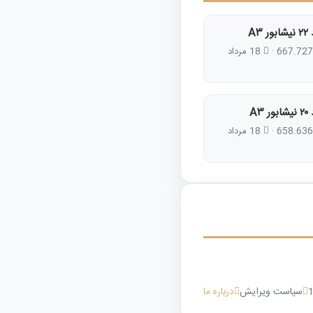
 A۳
667.727
·
18 مرداد
 A۳
658.636
·
18 مرداد
سیاست ویرایش
درباره ما