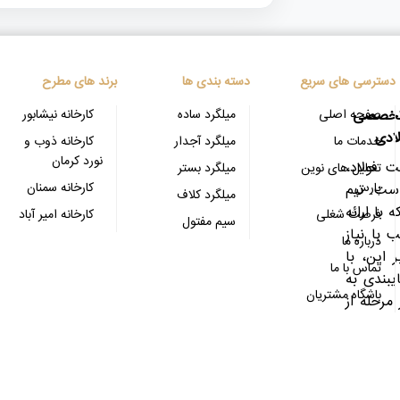
دسترسی های سریع
دسته بندی ها
برند های مطرح
 تخصصی
صفحه اصلی
میلگرد ساده
کارخانه نیشابور
ادی
خدمات ما
میلگرد آجدار
کارخانه ذوب و
نورد کرمان
 فولاد،
تحلیل های نوین
میلگرد بستر
پارس
کارخانه سمنان
است. تیم
میلگرد کلاف
با ارائه
فرصت شغلی
کارخانه امیر آباد
سیم مفتول
با نیاز
درباره ما
 این، با
تماس با ما
یبندی به
باشگاه مشتریان
مرحله از